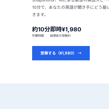
Snapshotは、AIによる最速の英語ス
10分で、あなたの英語が聞き手にどう届
きます。
約10分
即時
¥1,980
所要時間
結果表示
受験料
受験する（¥1,980）
→