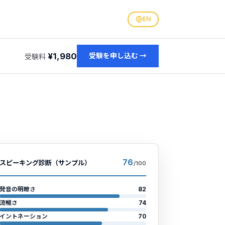
EN
¥1,980
受験を申し込む
→
受験料
76
スピーキング診断（サンプル）
/100
発音の明瞭さ
82
流暢さ
74
イントネーション
70