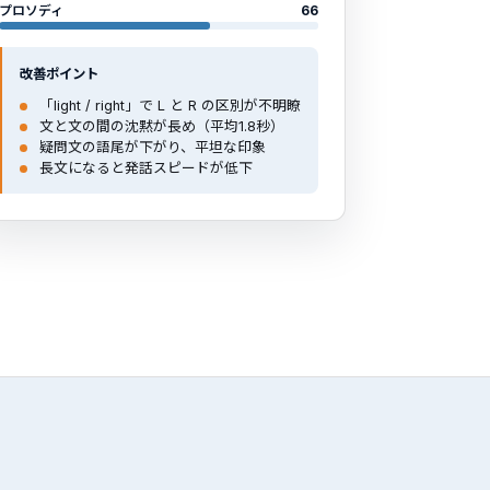
プロソディ
66
改善ポイント
「light / right」で L と R の区別が不明瞭
文と文の間の沈黙が長め（平均1.8秒）
疑問文の語尾が下がり、平坦な印象
長文になると発話スピードが低下