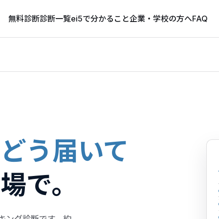
無料診断
診断一覧
ei5で分かること
企業・学校の方へ
FAQ
、
どう届いて
場で。